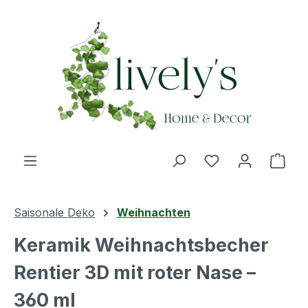
Zum Hauptinhalt springen
Du hast 0 Produ
Ware
Saisonale Deko
Weihnachten
Keramik Weihnachtsbecher
Rentier 3D mit roter Nase –
360 ml