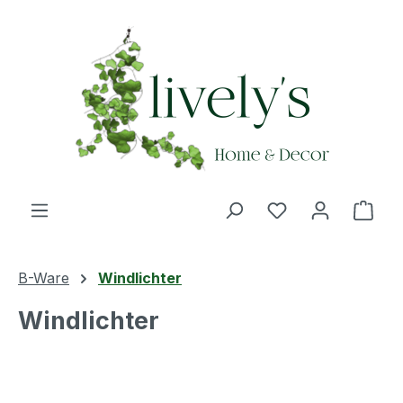
Zum Hauptinhalt springen
Du hast 0 Produ
Ware
B-Ware
Windlichter
Windlichter