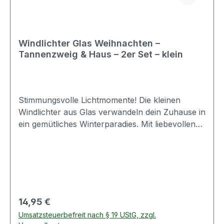
ausgeschlossen werden Informationen zur
Produktsicherheit: Nur für den Hausgebrauch
Windlichter Glas Weihnachten –
Tannenzweig & Haus – 2er Set – klein
Stimmungsvolle Lichtmomente! Die kleinen
Windlichter aus Glas verwandeln dein Zuhause in
ein gemütliches Winterparadies. Mit liebevollen
Details wie einem zarten Tannenzweig und einem
niedlichen Haus-Anhänger erzählen sie kleine
Weihnachtsgeschichten voller Wärme und
Geborgenheit. In den festlichen Farben Grün
und Rot, setzen sie zauberhafte Akzente auf
Tisch, Fensterbank oder im Adventsgesteck.
Regulärer Preis:
14,95 €
Bestückt mit einem Teelicht erstrahlen sie in
Umsatzsteuerbefreit nach § 19 UStG, zzgl.
sanftem Glanz und schenken magische