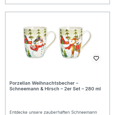
Wahl für alle, die Weihnachten lieben und sich
an besonderen Details erfreuen.🎀 Farbe:
Rot Material: Keramik Nicht geeignet für die
Spülmaschine und
Mikrowelle Produktdetails: Maße: (B/H/T)
16x10x9 cm Füllmenge: 360 ml Lieferumfang: 1
Stück Lieferung ohne Dekoration Leichte
Unregelmäßigkeiten gegenüber der Abbildung in
Material, Form und Farbe, können nicht
ausgeschlossen werden Informationen zur
Produktsicherheit: Nur für den Hausgebrauch
Porzellan Weihnachtsbecher –
Schneemann & Hirsch – 2er Set – 280 ml
Entdecke unsere zauberhaften Schneemann