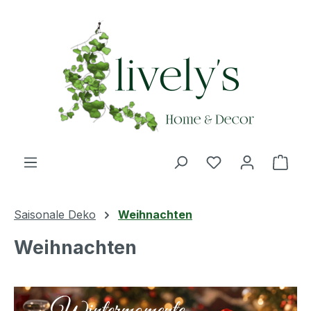
Zum Hauptinhalt springen
Du hast 0 Produ
Ware
Saisonale Deko
Weihnachten
Weihnachten