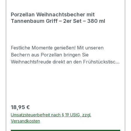
Hausgebrauch
Porzellan Weihnachtsbecher mit
Tannenbaum Griff – 2er Set – 380 ml
Festliche Momente genießen! Mit unseren
Bechern aus Porzellan bringen Sie
Weihnachtsfreude direkt an den Frühstückstisch.
Die außergewöhnlichen Griffe in Tannenbaum-
Form machen jeden Schluck zu einem
besonderen Erlebnis und verleihen deinen
Genussmomenten eine festliche Note. In den
klassischen Weihnachtsfarben Rot und Grün
gestaltet, sind die Becher nicht nur praktisch,
Regulärer Preis:
18,95 €
sondern auch ein dekorativer Blickfang. Ob für
Umsatzsteuerbefreit nach § 19 UStG, zzgl.
dampfenden Kaffee, cremige heiße Schokolade
Versandkosten
oder winterlichen Tee – die Becher zaubern