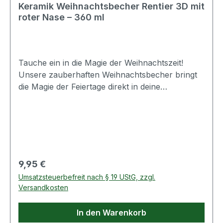
Keramik Weihnachtsbecher Rentier 3D mit
roter Nase – 360 ml
Tauche ein in die Magie der Weihnachtszeit!
Unsere zauberhaften Weihnachtsbecher bringt
die Magie der Feiertage direkt in deine
Hände. Das liebevoll gestaltete Rentier mit seiner
auffälligen roten Nase in 3D-Optik macht den
Becher zu einem echten Blickfang und sorgt
sofort für festliche Stimmung. Ob für deinen
morgendlichen Kaffee, heißen Kakao oder einen
winterlichen Glühwein – dieser Becher begleitet
Regulärer Preis:
9,95 €
dich durch deine schönsten
Umsatzsteuerbefreit nach § 19 UStG, zzgl.
Weihnachtsmomente. Mit seinem verspielten
Versandkosten
Design bringt er Freude in deinen Alltag und
zaubert dir bei jedem Schluck ein Lächeln ins
In den Warenkorb
Gesicht. Als Geschenk ist er eine wundervolle