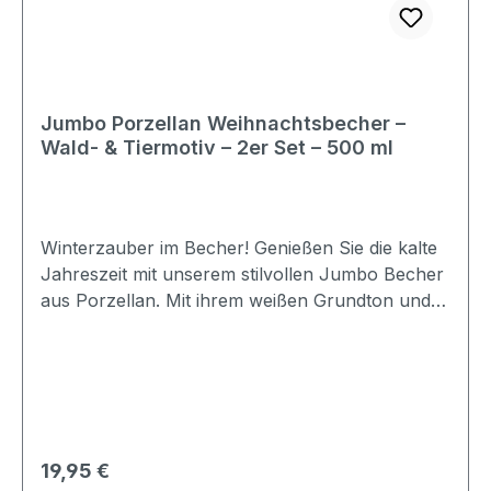
Jumbo Porzellan Weihnachtsbecher –
Wald- & Tiermotiv – 2er Set – 500 ml
Winterzauber im Becher! Genießen Sie die kalte
Jahreszeit mit unserem stilvollen Jumbo Becher
aus Porzellan. Mit ihrem weißen Grundton und
dem liebevoll gestalteten grünen Wald- und
Tiermotiv bringen sie festliche Stimmung direkt in
deine Hände. Ob für den ersten heißen Kaffee
am Morgen, eine wärmende Schokolade oder
duftenden Wintertee – die Becher schenken dir
pures Wohlfühlgefühl. Durch ihre großzügige
Regulärer Preis:
19,95 €
Größe laden sie zu gemütlichen