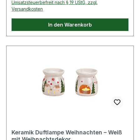
Umsatzsteuerbefreit nach § 19 UStG, zzgl.
Genussmomenten ein, die du gerne teilst. Auch
Versandkosten
als Geschenk für Freunde und Familie sind sie
ein echtes Highlight. Mach dir und deinen
In den Warenkorb
Liebsten eine Freude – Weihnachten schmeckt
aus diesen Bechern noch schöner. 🎄🌟 Farbe:
Weiß, Grün mit Wald- und TiermotivMaterial:
Porzellan Geeignet für die Spülmaschine und
Mikrowelle Produktdetails: Maße: (B/H/T)
14x10x10 cm Füllmenge: 500 ml
Lieferumfang: 2er-SetLieferung ohne
Dekoration Leichte Unregelmäßigkeiten
gegenüber der Abbildung in Material, Form und
Farbe können nicht ausgeschlossen werden
Informationen zur Produktsicherheit: Nur
für den Hausgebrauch
Keramik Duftlampe Weihnachten – Weiß
mit Weihnachtsdekor