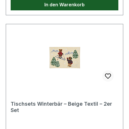
Wärme und Gemütlichkeit in deine Hände.
In den Warenkorb
Perfekt zum Verschenken oder selbst genießen:
Verwandeln Sie die Adventszeit in eine Zeit voller
kleiner Glücksmomente.🎄🌟 Farbe: Rot,
GrünMaterial: Porzellan Geeignet für die
Spülmaschine und Mikrowelle
Produktdetails: Maße: (B/H/T) 12x9x9 cm
Füllmenge: 380 ml Lieferumfang: 2er Set -
1x Rot, 1x GrünLieferung ohne Dekoration
Leichte Unregelmäßigkeiten gegenüber der
Abbildung in Material, Form und Farbe können
nicht ausgeschlossen werden Informationen
zur Produktsicherheit: Nur für den
Hausgebrauch
Tischsets Winterbär – Beige Textil – 2er
Set