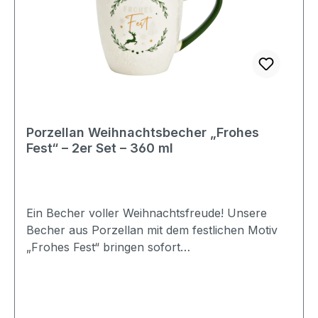
Set - 1x Schneemann, 1x Hirsch Lieferung ohne
Dekoration Leichte Unregelmäßigkeiten
gegenüber der Abbildung in Material, Form und
Farbe, können nicht ausgeschlossen
werden Informationen zur
Produktsicherheit: Nur für den Hausgebrauch
Porzellan Weihnachtsbecher „Frohes
Fest“ – 2er Set – 360 ml
Ein Becher voller Weihnachtsfreude! Unsere
Becher aus Porzellan mit dem festlichen Motiv
„Frohes Fest“ bringen sofort
Weihnachtsstimmung in dein Zuhause. In
klassischem Weiß mit edlem Grün gestaltet, ist er
ein liebevoller Begleiter für die schönsten
Genussmomente der Adventszeit. Ob für deinen