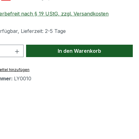
rbefreit nach § 19 UStG, zzgl. Versandkosten
fügbar, Lieferzeit: 2-5 Tage
 Anzahl: Gib den gewünschten Wert ein 
In den Warenkorb
ttel hinzufügen
mmer:
LY0010