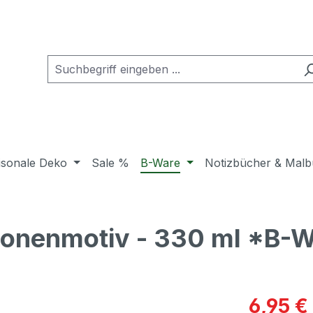
isonale Deko
Sale %
B-Ware
Notizbücher & Malb
itronenmotiv - 330 ml *B
Verkaufspre
6,95 €