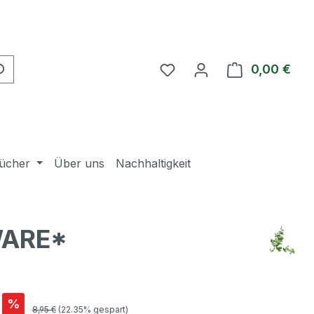
Du hast 0 Produkte auf 
0,00 €
Ware
ücher
Über uns
Nachhaltigkeit
-WARE*
is:
%
Regulärer Preis:
8,95 €
(22.35% gespart)