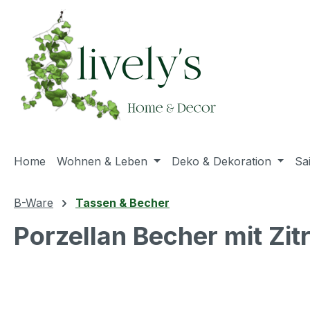
m Hauptinhalt springen
Zur Suche springen
Zur Hauptnavigation springen
Home
Wohnen & Leben
Deko & Dekoration
Sa
B-Ware
Tassen & Becher
Porzellan Becher mit Z
Bildergalerie überspringen