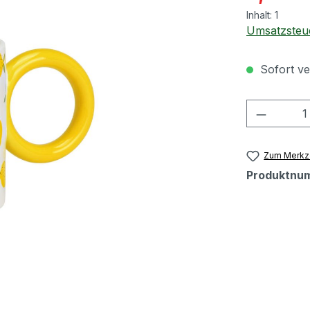
Inhalt:
1
Umsatzsteue
Sofort ver
Produkt
Zum Merkze
Produktnu