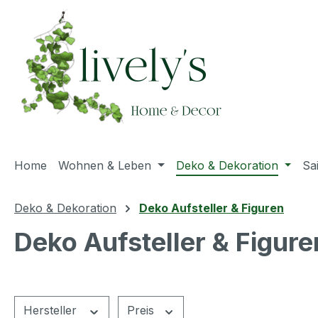
m Hauptinhalt springen
Zur Suche springen
Zur Hauptnavigation springen
Home
Wohnen & Leben
Deko & Dekoration
Sa
Deko & Dekoration
Deko Aufsteller & Figuren
Deko Aufsteller & Figure
Hersteller
Preis