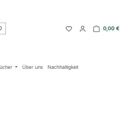
Du hast 0 Produkte auf 
0,00 €
Ware
ücher
Über uns
Nachhaltigkeit