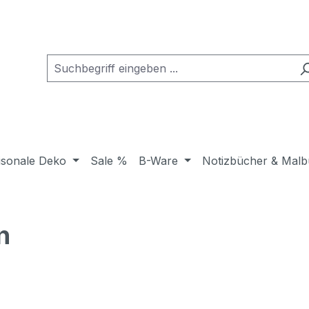
isonale Deko
Sale %
B-Ware
Notizbücher & Malb
n