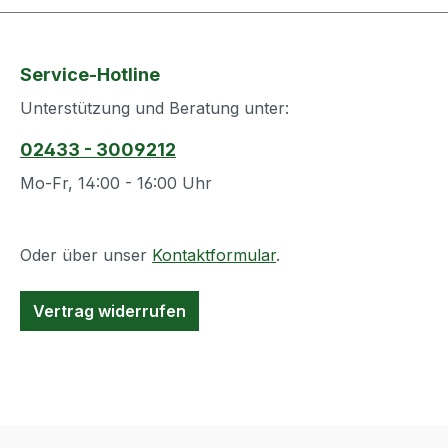
eine persönliche Note.🏡Material:
Mangoholz & Metall
(schwarz)Schriftzug:
Service-Hotline
„Zuhause“Nur für den
Unterstützung und Beratung unter:
Innenbereich
geeignetProduktdetails: Maße:
02433 - 3009212
(B/H/T) 41x16x5 cm Lieferumfang:
Mo-Fr, 14:00 - 16:00 Uhr
1 Stück Lieferung ohne
Dekoration Leichte
Unregelmäßigkeiten gegenüber der
Oder über unser
Kontaktformular
.
Abbildung in Material, Form und
Farbe, können nicht
ausgeschlossen
Vertrag widerrufen
werden Informationen zur
Produktsicherheit: Nur für den
Hausgebrauch