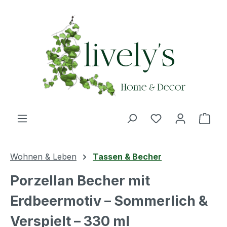
Zum Hauptinhalt springen
Du hast 0 Produ
Ware
Wohnen & Leben
Tassen & Becher
Porzellan Becher mit
Erdbeermotiv – Sommerlich &
Verspielt – 330 ml